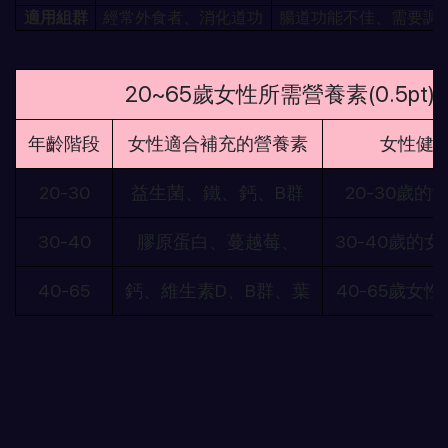
適用組群
經常外食者、消化道功
腸道功能不佳、需要調
20~65歲女性所需營養素(0.5pt)
年齡階段
女性適合補充的營養素
女性健
20-30
益生菌、鐵、鈣、B群
20-30歲
30-40
膠原蛋白、蔓越莓、
30-40歲的
40-65
鈣、維生素D、B群、葉
40-65歲女